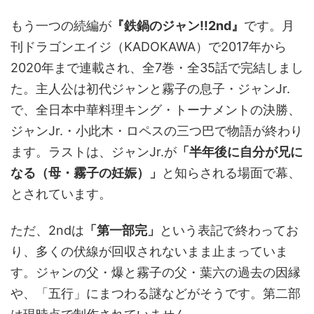
もう一つの続編が
『鉄鍋のジャン!!2nd』
です。月
刊ドラゴンエイジ（KADOKAWA）で2017年から
2020年まで連載され、全7巻・全35話で完結しまし
た。主人公は初代ジャンと霧子の息子・ジャンJr.
で、全日本中華料理キング・トーナメントの決勝、
ジャンJr.・小此木・ロペスの三つ巴で物語が終わり
ます。ラストは、ジャンJr.が
「半年後に自分が兄に
なる（母・霧子の妊娠）」
と知らされる場面で幕、
とされています。
ただ、2ndは
「第一部完」
という表記で終わってお
り、多くの伏線が回収されないまま止まっていま
す。ジャンの父・爆と霧子の父・葉六の過去の因縁
や、「五行」にまつわる謎などがそうです。第二部