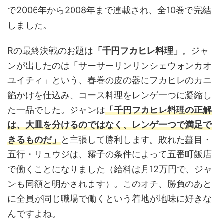
で2006年から2008年まで連載され、全10巻で完結
しました。
Rの最終決戦のお題は
「千円フカヒレ料理」
。ジャ
ンが出したのは「サーサーリンリンシェウォンカオ
ユイチィ」という、春巻の皮の器にフカヒレのカニ
餡かけを仕込み、コース料理をレンゲ一つに凝縮し
た一品でした。ジャンは
「千円フカヒレ料理の正解
は、大皿を分けるのではなく、レンゲ一つで満足で
きるものだ」
と主張して勝利します。敗れた蟇目・
五行・リュウジは、霧子の条件によって五番町飯店
で働くことになりました（給料は月12万円で、ジャ
ンも同額と明かされます）。このオチ、勝負のあと
に全員が同じ職場で働くという着地が地味に好きな
んですよね。