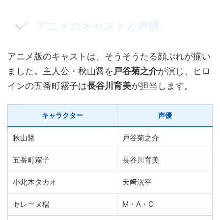
アニメのキャストと声優
アニメ版のキャストは、そうそうたる顔ぶれが揃い
ました。主人公・秋山醤を
戸谷菊之介
が演じ、ヒロ
インの五番町霧子は
長谷川育美
が担当します。
キャラクター
声優
秋山醤
戸谷菊之介
五番町霧子
長谷川育美
小此木タカオ
天﨑滉平
セレーヌ楊
M・A・O