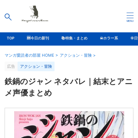
TOP
🆕今日の新刊
📚特集・まとめ
☠ホラー系
🌞
マンガ愛読者の部屋 HOME
>
アクション・冒険
>
広告
アクション・冒険
鉄鍋のジャン ネタバレ｜結末とアニ
メ声優まとめ