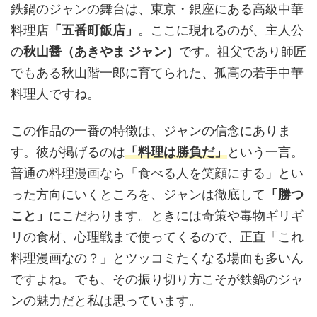
鉄鍋のジャンの舞台は、東京・銀座にある高級中華
料理店
「五番町飯店」
。ここに現れるのが、主人公
の
秋山醤（あきやま ジャン）
です。祖父であり師匠
でもある秋山階一郎に育てられた、孤高の若手中華
料理人ですね。
この作品の一番の特徴は、ジャンの信念にありま
す。彼が掲げるのは
「料理は勝負だ」
という一言。
普通の料理漫画なら「食べる人を笑顔にする」とい
った方向にいくところを、ジャンは徹底して
「勝つ
こと」
にこだわります。ときには奇策や毒物ギリギ
リの食材、心理戦まで使ってくるので、正直「これ
料理漫画なの？」とツッコミたくなる場面も多いん
ですよね。でも、その振り切り方こそが鉄鍋のジャ
ンの魅力だと私は思っています。