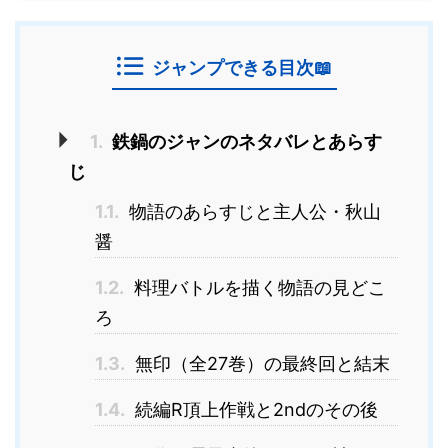
ジャンプできる目次📖
1.
鉄鍋のジャンのネタバレとあらす
じ
1.1.
物語のあらすじと主人公・秋山
醤
1.2.
料理バトルを描く物語の見どこ
ろ
1.3.
無印（全27巻）の最終回と結末
1.4.
続編R頂上作戦と2ndのその後