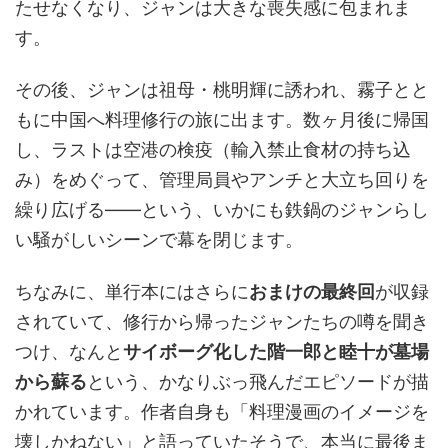
たせなくなり、ジャンは大きな喪失感に包まれま
す。
その後、ジャンは祖母・桃明輝に誘われ、霧子とと
もに中国へ料理修行の旅に出ます。数ヶ月後に帰国
し、ラストは空港の検疫（輸入禁止食材の持ち込
み）をめぐって、管理局員やアンチと大立ち回りを
繰り広げる——という、いかにも鉄鍋のジャンらし
い騒がしいシーンで幕を閉じます。
ちなみに、単行本にはさらに
おまけの最終回
が収録
されていて、修行から帰ったジャンたちの噂を聞き
つけ、なんと
サイボーグ化した階一郎と睦十が墓場
から蘇る
という、かなりぶっ飛んだエピソードが描
かれています。作者自身も「料理漫画のイメージを
壊しかねない」と語っていたそうで、本当に最後ま