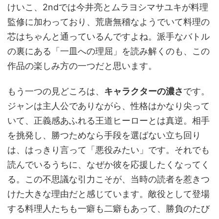
けいこ、2ndでは今井亮とムラヨシマサユキが料理
監修に加わっており、荒唐無稽なようでいて料理の
芯はちゃんと通っているんですよね。派手なバトル
の裏にある「一皿への理屈」を読み解くのも、この
作品の楽しみ方の一つだと思います。
もう一つの見どころは、
キャラクターの濃さ
です。
ジャンは主人公でありながら、性格はかなり尖って
いて、正義感あふれる王道ヒーローとは真逆。相手
を挑発し、勝つためなら手段を選ばない立ち回り
は、はっきり言って「悪役みたい」です。それでも
読んでいるうちに、なぜか彼を応援したくなってく
る。この不思議な引力こそが、当時の読者を惹きつ
けた大きな理由だと感じています。敵役として登場
する料理人たちも一癖も二癖もあって、勝負のたび