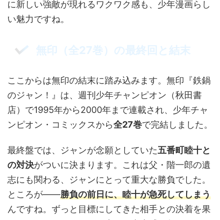
に新しい強敵が現れるワクワク感も、少年漫画らし
い魅力ですね。
無印（全27巻）の最終回と結末
ここからは無印の結末に踏み込みます。無印『鉄鍋
のジャン！』は、週刊少年チャンピオン（秋田書
店）で1995年から2000年まで連載され、少年チャ
ンピオン・コミックスから
全27巻
で完結しました。
最終盤では、ジャンが念願としていた
五番町睦十と
の対決
がついに決まります。これは父・階一郎の遺
志にも関わる、ジャンにとって重大な勝負でした。
ところが——
勝負の前日に、睦十が急死してしまう
んですね。ずっと目標にしてきた相手との決着を果