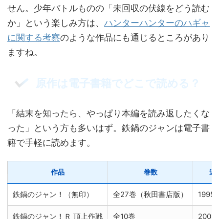
せん。少年バトルものの「未回収の伏線をどう読む
か」という楽しみ方は、
ハンターハンターのハギャ
に関する考察
のような作品にも通じるところがあり
ますね。
原作は電子書籍でどこで読める？
「結末を知ったら、やっぱり本編を読み返したくな
った」という方も多いはず。鉄鍋のジャンは電子書
籍で手軽に読めます。
作品
巻数
連
鉄鍋のジャン！（無印）
全27巻（秋田書店版）
1995
鉄鍋のジャン！Ｒ 頂上作戦
全10巻
2006