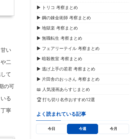
▶ トリコ 考察まとめ
▶ 鋼の錬金術師 考察まとめ
▶ 地獄楽 考察まとめ
▶ 無職転生 考察まとめ
▶ フェアリーテイル 考察まとめ
も甘い
▶ 暗殺教室 考察まとめ
じや二
▶ 逃げ上手の若君 考察まとめ
結して
▶ 片田舎のおっさん 考察まとめ
期の可
📖 人気漫画あらすじまとめ
ている
🏆 打ち切り名作おすすめ12選
ら丁寧
よく読まれている記事
今日
今週
今月