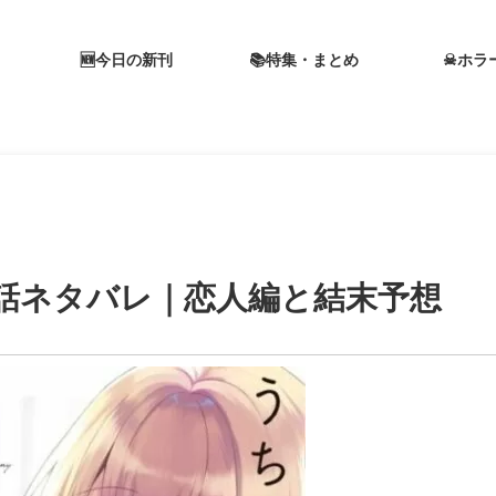
🆕今日の新刊
📚特集・まとめ
☠ホラ
話ネタバレ｜恋人編と結末予想