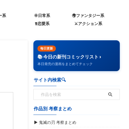
ー系
🌞日常系
🌍️ファンタジー系
❣️恋愛系
⚔️アクション系
毎日更新
📚 今日の新刊コミックリスト ›
本日発売の漫画をまとめてチェック
サイト内検索🔍️
作品別 考察まとめ
▶ 鬼滅の刃 考察まとめ