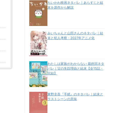
ちいかわ映画ネタバレ｜あらすじと結
末を原作から解説
みいちゃんと山田さんのネタバレ｜結
末と犯人考察・2027年アニメ化
わたしは家族がわからない 最終回ネタ
バレ｜父の失踪理由と結末【全15話・
完結】
東野圭吾『手紙』のネタバレ｜結末と
ラストシーンの意味