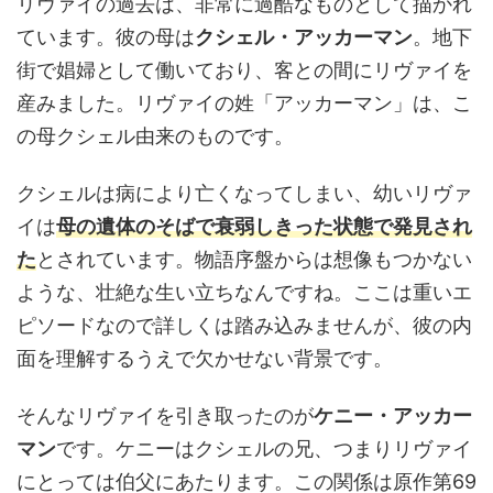
リヴァイの過去は、非常に過酷なものとして描かれ
ています。彼の母は
クシェル・アッカーマン
。地下
街で娼婦として働いており、客との間にリヴァイを
産みました。リヴァイの姓「アッカーマン」は、こ
の母クシェル由来のものです。
クシェルは病により亡くなってしまい、幼いリヴァ
イは
母の遺体のそばで衰弱しきった状態で発見され
た
とされています。物語序盤からは想像もつかない
ような、壮絶な生い立ちなんですね。ここは重いエ
ピソードなので詳しくは踏み込みませんが、彼の内
面を理解するうえで欠かせない背景です。
そんなリヴァイを引き取ったのが
ケニー・アッカー
マン
です。ケニーはクシェルの兄、つまりリヴァイ
にとっては伯父にあたります。この関係は原作第69