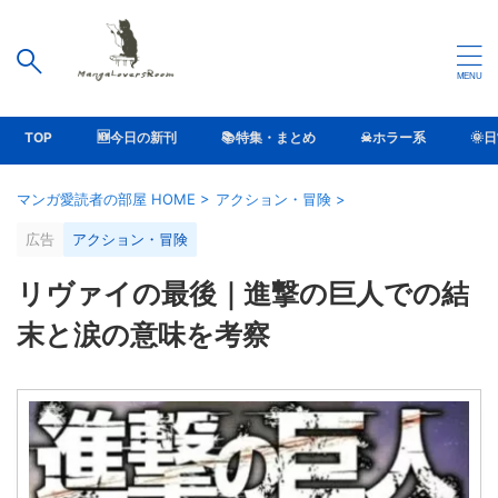
TOP
🆕今日の新刊
📚特集・まとめ
☠ホラー系
🌞
マンガ愛読者の部屋 HOME
>
アクション・冒険
>
広告
アクション・冒険
リヴァイの最後｜進撃の巨人での結
末と涙の意味を考察