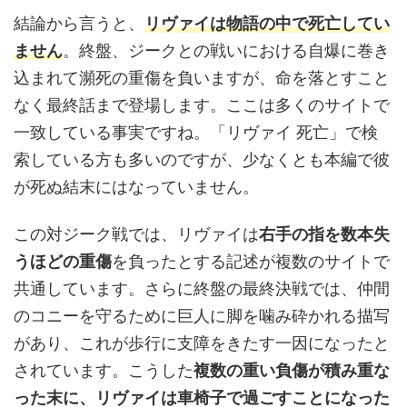
結論から言うと、
リヴァイは物語の中で死亡してい
ません
。終盤、ジークとの戦いにおける自爆に巻き
込まれて瀕死の重傷を負いますが、命を落とすこと
なく最終話まで登場します。ここは多くのサイトで
一致している事実ですね。「リヴァイ 死亡」で検
索している方も多いのですが、少なくとも本編で彼
が死ぬ結末にはなっていません。
この対ジーク戦では、リヴァイは
右手の指を数本失
うほどの重傷
を負ったとする記述が複数のサイトで
共通しています。さらに終盤の最終決戦では、仲間
のコニーを守るために巨人に脚を噛み砕かれる描写
があり、これが歩行に支障をきたす一因になったと
されています。こうした
複数の重い負傷が積み重な
った末に、リヴァイは車椅子で過ごすことになった