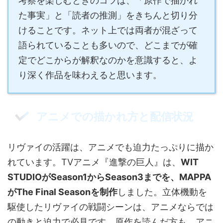
考察を楽しむときのコツは、「原作で描かれ
た事実」と「読者の推測」をきちんと切り分
けることです。ネット上では両者が混ざって
語られていることも多いので、どこまでが確
定でどこからが解釈なのかを意識すると、よ
り深く作品を味わえると思います。
アニメでの描かれ方と配信状況
リヴァイの活躍は、アニメでも迫力たっぷりに描か
れています。TVアニメ『進撃の巨人』は、
WIT
STUDIOがSeason1からSeason3までを、MAPPA
がThe Final Seasonを制作
しました。立体機動を
駆使したリヴァイの戦闘シーンは、アニメならでは
の動きと迫力で必見です。原作を読んだ方も、アニ