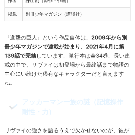
作者
諫山創（原作・作画）
掲載
別冊少年マガジン（講談社）
『進撃の巨人』という作品自体は、
2009年から別
冊少年マガジンで連載が始まり、2021年4月に第
139話で完結
しています。単行本は全34巻。長い連
載の中で、リヴァイは初登場から最終話まで物語の
中心にい続けた稀有なキャラクターだと言えます
ね。
アッカーマン一族の謎（記憶操作
耐性・力）
リヴァイの強さを語るうえで欠かせないのが、彼が