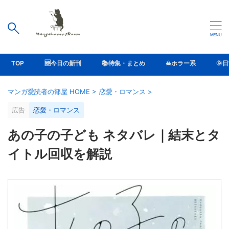
TOP
🆕今日の新刊
📚特集・まとめ
☠ホラー系
🌞
マンガ愛読者の部屋 HOME
>
恋愛・ロマンス
>
広告
恋愛・ロマンス
あの子の子ども ネタバレ｜結末とタ
イトル回収を解説