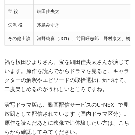
宝 役
細田佳央太
矢沢 役
茅島みずき
その他出演
河野純喜（JO1）、前田旺志郎、野村康太、橋
福を桜田ひよりさん、宝を細田佳央太さんが演じて
います。原作を読んでからドラマを見ると、キャラ
クターの解釈やエピソードの取捨選択に気づけて、
二度楽しめるのがうれしいところですね。
実写ドラマ版は、動画配信サービスのU-NEXTで見
放題として配信されています（国内ドラマ区分）。
原作を読んだあとに映像で追体験したい方は、こち
らから確認してみてください。