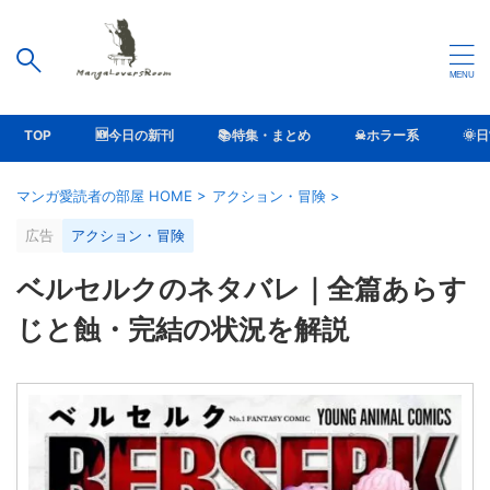
TOP
🆕今日の新刊
📚特集・まとめ
☠ホラー系
🌞
マンガ愛読者の部屋 HOME
>
アクション・冒険
>
広告
アクション・冒険
ベルセルクのネタバレ｜全篇あらす
じと蝕・完結の状況を解説