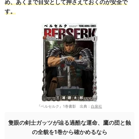
め、あくまで目安として押さえておくのが安全で
す。
『ベルセルク』1巻書影 出典：
白泉社
隻眼の剣士ガッツが辿る過酷な運命、鷹の団と蝕
の全貌を1巻から確かめるなら