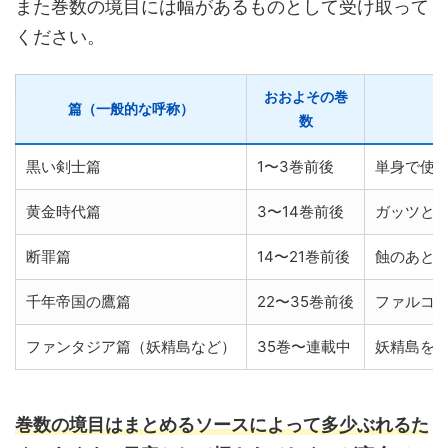
また巻数の境目には幅があるものとして受け取って
ください。
おおよその巻
篇（一般的な呼称）
数
黒い剣士篇
1〜3巻前後
単身で使
黄金時代篇
3〜14巻前後
ガッツと
断罪篇
14〜21巻前後
蝕のあと
千年帝国の鷹篇
22〜35巻前後
ファルコ
ファンタジア篇（妖精島など）
35巻〜連載中
妖精島を
巻数の境目はまとめるソースによって多少ぶれるた