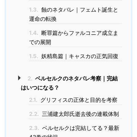
1.3.
蝕のネタバレ｜フェムト誕生と
運命の転換
1.4.
断罪篇からファルコニア成立ま
での展開
1.5.
妖精島篇｜キャスカの正気回復
2.
ベルセルクのネタバレ考察｜完結
はいつになる？
2.1.
グリフィスの正体と目的を考察
2.2.
三浦建太郎氏逝去後の連載体制
2.3.
ベルセルクは完結してる？最新