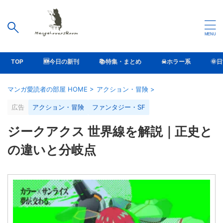
TOP
🆕今日の新刊
📚特集・まとめ
☠ホラー系
🌞
マンガ愛読者の部屋 HOME
>
アクション・冒険
>
広告
アクション・冒険
ファンタジー・SF
ジークアクス 世界線を解説｜正史と
の違いと分岐点