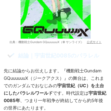
出典：機動戦士Gundam GQuuuuuuX（© サンライズ）
公式サイト
結論｜宇宙世紀0085のパラレル
先に結論からお伝えします。『機動戦士Gundam
GQuuuuuuX（ジークアクス）』の舞台は、これま
でのガンダムでおなじみの
宇宙世紀（UC）を土台
にしたパラレルワールド
です。時代設定は
宇宙世紀
0085年
、つまり一年戦争が終結してから約5年後
の世界にあたります。