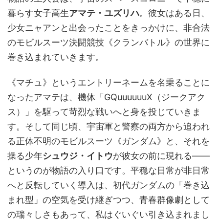
暮らす女子高生
アマテ・ユズリハ
。彼女はある日、
少女ニャアンと出会ったことをきっかけに、非合法
のモビルスーツ決闘競技《クランバトル》の世界に
巻き込まれていきます。
《マチュ》というエントリーネームを名乗ることに
なったアマテは、機体「GQuuuuuuX（ジークアク
ス）」を駆って苛烈な戦いへと身を投じていきま
す。そして同じ頃、宇宙軍と警察の両方から追われ
る正体不明のモビルスーツ《ガンダム》と、それを
操る少年
シュウジ・イトウ
が彼女の前に現れる――
というのが物語の入り口です。平穏な日常が非日常
へと反転していく導入は、初代ガンダムの「巻き込
まれ型」の空気を受け継ぎつつ、青春群像劇として
の瑞々しさもあって、私はぐいぐい引き込まれまし