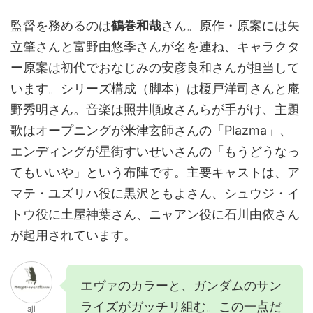
監督を務めるのは
鶴巻和哉
さん。原作・原案には矢
立肇さんと富野由悠季さんが名を連ね、キャラクタ
ー原案は初代でおなじみの安彦良和さんが担当して
います。シリーズ構成（脚本）は榎戸洋司さんと庵
野秀明さん。音楽は照井順政さんらが手がけ、主題
歌はオープニングが米津玄師さんの「Plazma」、
エンディングが星街すいせいさんの「もうどうなっ
てもいいや」という布陣です。主要キャストは、ア
マテ・ユズリハ役に黒沢ともよさん、シュウジ・イ
トウ役に土屋神葉さん、ニャアン役に石川由依さん
が起用されています。
エヴァのカラーと、ガンダムのサン
ライズがガッチリ組む。この一点だ
aji