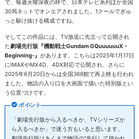
で、毎週火曜深夜の枠で、日本テレビ系列ほか全国
30局ネットでオンエアされました。1クールでぎゅ
っと駆け抜ける構成ですね。
そしてこの作品には、TV放送に先立って公開され
た
劇場先行版『機動戦士Gundam GQuuuuuuX -
Beginning-』
があります。こちらは2025年1月17日
にIMAXやMX4D、4DX対応で公開され、さらに
2025年6月20日からは全国368館で再上映も行われ
ました。物語の入り口を大画面で描いた特別版とい
う位置づけです。
ポイント
「劇場先行版から入るべきか、TVシリーズか
ら入るべきか」で迷う方もいると思います。
劇場先行版はあくまで物語の“先行して描かれ