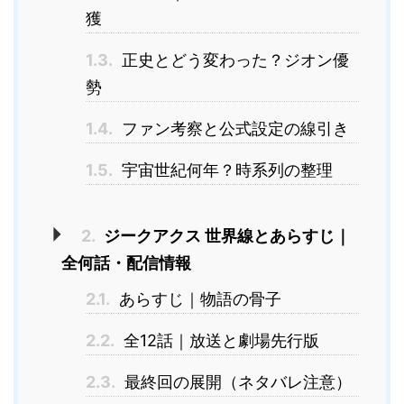
獲
1.3.
正史とどう変わった？ジオン優
勢
1.4.
ファン考察と公式設定の線引き
1.5.
宇宙世紀何年？時系列の整理
2.
ジークアクス 世界線とあらすじ｜
全何話・配信情報
2.1.
あらすじ｜物語の骨子
2.2.
全12話｜放送と劇場先行版
2.3.
最終回の展開（ネタバレ注意）