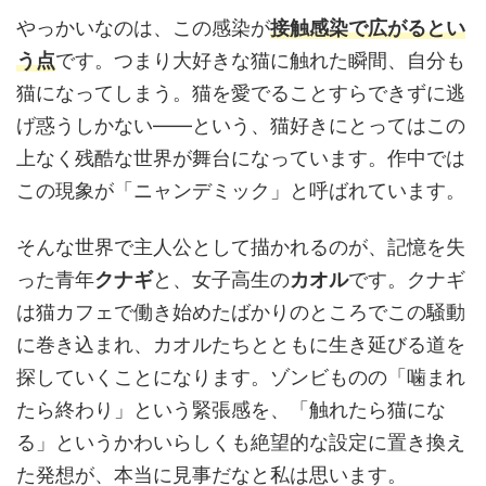
やっかいなのは、この感染が
接触感染で広がるとい
う点
です。つまり大好きな猫に触れた瞬間、自分も
猫になってしまう。猫を愛でることすらできずに逃
げ惑うしかない——という、猫好きにとってはこの
上なく残酷な世界が舞台になっています。作中では
この現象が「ニャンデミック」と呼ばれています。
そんな世界で主人公として描かれるのが、記憶を失
った青年
クナギ
と、女子高生の
カオル
です。クナギ
は猫カフェで働き始めたばかりのところでこの騒動
に巻き込まれ、カオルたちとともに生き延びる道を
探していくことになります。ゾンビものの「噛まれ
たら終わり」という緊張感を、「触れたら猫にな
る」というかわいらしくも絶望的な設定に置き換え
た発想が、本当に見事だなと私は思います。