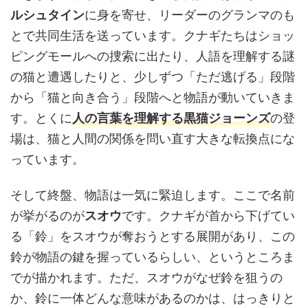
ルシュタイン
に身を寄せ、リーダーのグランマのも
とで共同生活を送っています。クナギたちはショッ
ピングモールへの捜索に出たり、人語を理解する謎
の猫と遭遇したりと、少しずつ「ただ逃げる」段階
から「猫と向き合う」段階へと物語が動いていきま
す。とくに
人の言葉を理解する黒猫ジョーンズ
の登
場は、猫と人間の関係を問い直す大きな転換点にな
っています。
そして終盤、物語は一気に緊迫します。ここで名前
が挙がるのが
スオウ
です。クナギが首から下げてい
る「鈴」をスオウが奪おうとする展開があり、この
鈴が物語の鍵を握っているらしい、というところま
でが描かれます。ただ、スオウがなぜ鈴を狙うの
か、鈴に一体どんな意味があるのかは、はっきりと