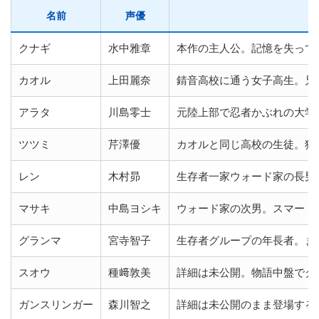
名前
声優
クナギ
水中雅章
本作の主人公。記憶を失って
カオル
上田麗奈
錆音高校に通う女子高生。兄
アラタ
川島零士
元陸上部で忍者かぶれの大学
ツツミ
芹澤優
カオルと同じ高校の生徒。猫
レン
木村昴
生存者一家ウォード家の長男
マサキ
中島ヨシキ
ウォード家の次男。スマート
グランマ
宮寺智子
生存者グループの年長者。ま
スオウ
種﨑敦美
詳細は未公開。物語中盤でク
ガンスリンガー
森川智之
詳細は未公開のまま登場する