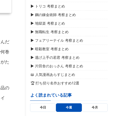
▶ トリコ 考察まとめ
▶ 鋼の錬金術師 考察まとめ
▶ 地獄楽 考察まとめ
▶ 無職転生 考察まとめ
▶ フェアリーテイル 考察まとめ
たんだ
▶ 暗殺教室 考察まとめ
や何巻
▶ 逃げ上手の若君 考察まとめ
トがた
▶ 片田舎のおっさん 考察まとめ
📖 人気漫画あらすじまとめ
🏆 打ち切り名作おすすめ12選
作品の
よく読まれている記事
ライ
今日
今週
今月