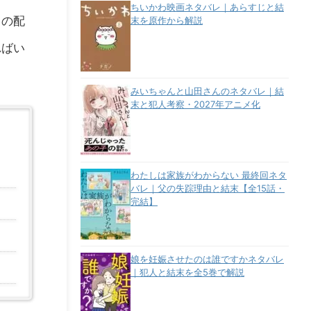
ちいかわ映画ネタバレ｜あらすじと結
メの配
末を原作から解説
ればい
みいちゃんと山田さんのネタバレ｜結
末と犯人考察・2027年アニメ化
わたしは家族がわからない 最終回ネタ
バレ｜父の失踪理由と結末【全15話・
完結】
娘を妊娠させたのは誰ですかネタバレ
｜犯人と結末を全5巻で解説