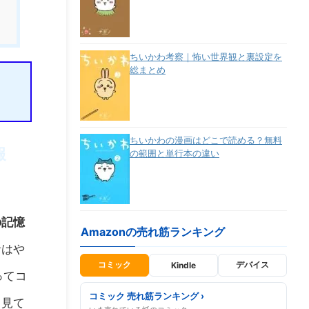
ちいかわ考察｜怖い世界観と裏設定を
総まとめ
ちいかわの漫画はどこで読める？無料
報
の範囲と単行本の違い
の記憶
Amazonの売れ筋ランキング
者はや
コミック
デバイス
Kindle
ってコ
コミック 売れ筋ランキング ›
て見て