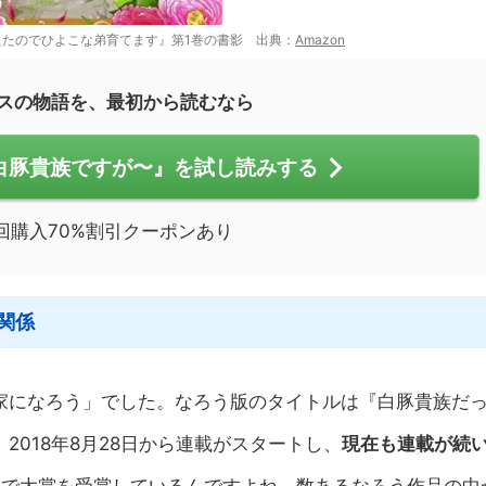
たのでひよこな弟育てます』第1巻の書影 出典：
Amazon
スの物語を、最初から読むなら
白豚貴族ですが〜』を試し読みする
回購入70%割引クーポンあり
関係
家になろう」でした。なろう版のタイトルは『白豚貴族だ
018年8月28日から連載がスタートし、
現在も連載が続