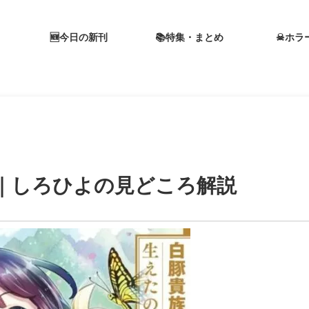
🆕今日の新刊
📚特集・まとめ
☠ホラ
｜しろひよの見どころ解説