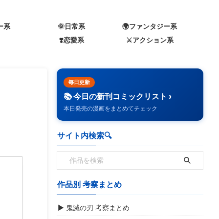
ー系
🌞日常系
🌍️ファンタジー系
❣️恋愛系
⚔️アクション系
毎日更新
📚 今日の新刊コミックリスト ›
本日発売の漫画をまとめてチェック
サイト内検索🔍️
作品別 考察まとめ
▶ 鬼滅の刃 考察まとめ