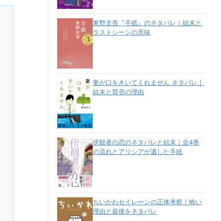
東野圭吾『手紙』のネタバレ｜結末と
ラストシーンの意味
妻が口をきいてくれません ネタバレ｜
結末と賛否の理由
傍観者の恋のネタバレと結末｜全4巻
の流れとアリシアが遺した手紙
ちいかわセイレーンの正体考察｜怖い
理由と最後をネタバレ