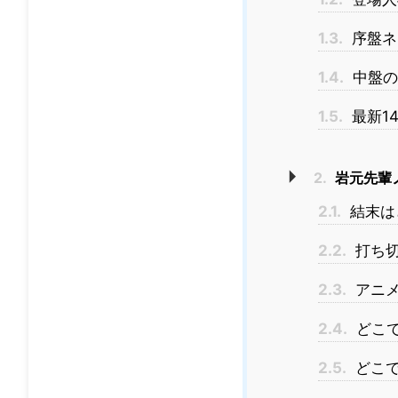
1.3.
序盤ネ
1.4.
中盤の
1.5.
最新1
2.
岩元先輩
2.1.
結末は
2.2.
打ち切
2.3.
アニメ
2.4.
どこ
2.5.
どこで