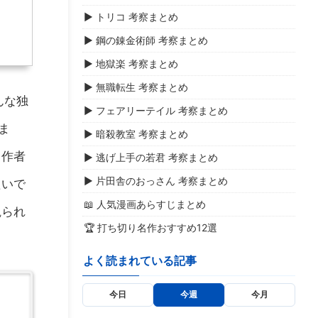
▶ トリコ 考察まとめ
▶ 鋼の錬金術師 考察まとめ
▶ 地獄楽 考察まとめ
▶ 無職転生 考察まとめ
んな独
▶ フェアリーテイル 考察まとめ
ま
▶ 暗殺教室 考察まとめ
。作者
▶ 逃げ上手の若君 考察まとめ
▶ 片田舎のおっさん 考察まとめ
たいで
📖 人気漫画あらすじまとめ
観られ
🏆 打ち切り名作おすすめ12選
よく読まれている記事
今日
今週
今月