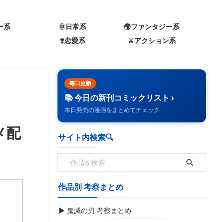
ー系
🌞日常系
🌍️ファンタジー系
❣️恋愛系
⚔️アクション系
毎日更新
📚 今日の新刊コミックリスト ›
本日発売の漫画をまとめてチェック
メ配
サイト内検索🔍️
作品別 考察まとめ
▶ 鬼滅の刃 考察まとめ