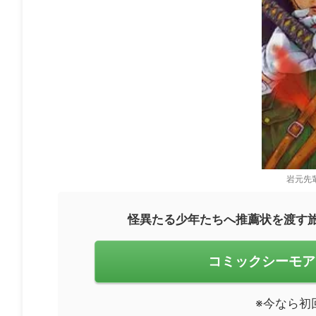
岩元先
怪異たる少年たちへ推薦状を渡す
コミックシーモア
※今なら初