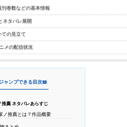
既刊巻数などの基本情報
じとネタバレ展開
いての見立て
アニメの配信状況
ジャンプできる目次📖
推薦 ネタバレあらすじ
輩ノ推薦とは？作品概要
物まとめ