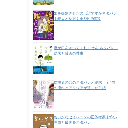
娘を妊娠させたのは誰ですかネタバレ
｜犯人と結末を全5巻で解説
妻が口をきいてくれません ネタバレ｜
結末と賛否の理由
傍観者の恋のネタバレと結末｜全4巻
の流れとアリシアが遺した手紙
ちいかわセイレーンの正体考察｜怖い
理由と最後をネタバレ