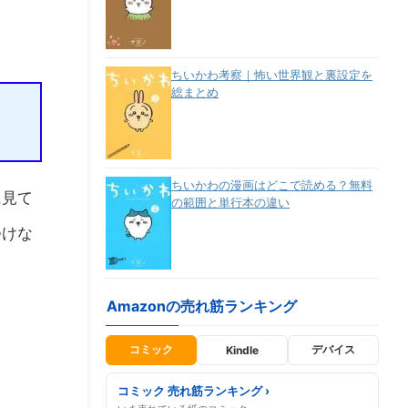
ちいかわ考察｜怖い世界観と裏設定を
総まとめ
ちいかわの漫画はどこで読める？無料
に見て
の範囲と単行本の違い
つけな
Amazonの売れ筋ランキング
コミック
デバイス
Kindle
コミック 売れ筋ランキング ›