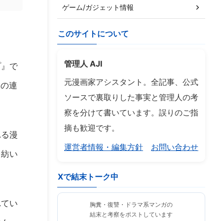
ゲーム/ガジェット情報
このサイトについて
管理人 AJI
プ』で
元漫画家アシスタント。全記事、公式
中の連
ソースで裏取りした事実と管理人の考
察を分けて書いています。誤りのご指
摘も歓迎です。
れる漫
運営者情報・編集方針
お問い合わせ
を紡い
Xで結末トーク中
れてい
胸糞・復讐・ドラマ系マンガの
結末と考察をポストしています