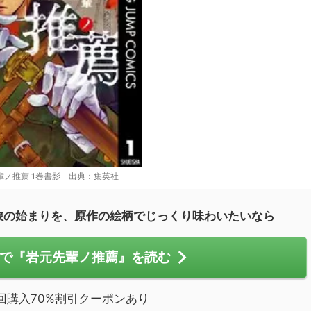
輩ノ推薦 1巻書影 出典：
集英社
旅の始まりを、原作の絵柄でじっくり味わいたいなら
で『岩元先輩ノ推薦』を読む
回購入70%割引クーポンあり