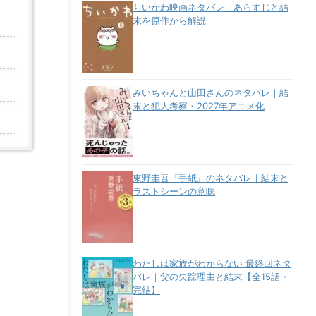
ちいかわ映画ネタバレ｜あらすじと結
末を原作から解説
みいちゃんと山田さんのネタバレ｜結
末と犯人考察・2027年アニメ化
東野圭吾『手紙』のネタバレ｜結末と
ラストシーンの意味
わたしは家族がわからない 最終回ネタ
バレ｜父の失踪理由と結末【全15話・
完結】