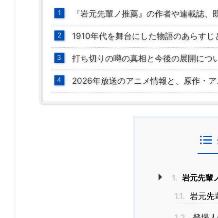
『岩元先輩ノ推薦』の作者や連載誌、
1910年代を舞台にした物語のあらす
打ち切りの噂の真相と今後の展開につ
2026年放送のアニメ情報と、原作・
1.
岩元先輩ノ
1.1.
岩元先
1.2.
登場人