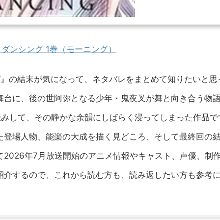
 ダンシング 1巻（モーニング）
グ』の結末が気になって、ネタバレをまとめて知りたいと思
舞台に、後の世阿弥となる少年・鬼夜叉が舞と向き合う物
読みして、その静かな余韻にしばらく浸ってしまった作品で
た登場人物、能楽の大成を描く見どころ、そして最終回の
2026年7月放送開始のアニメ情報やキャスト、声優、制
紹介するので、これから読む方も、読み返したい方も参考