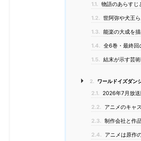
1.1.
物語のあらすじ
1.2.
世阿弥や犬王ら
1.3.
能楽の大成を描
1.4.
全6巻・最終回
1.5.
結末が示す芸術
2.
ワールドイズダン
2.1.
2026年7月放
2.2.
アニメのキャ
2.3.
制作会社と作
2.4.
アニメは原作