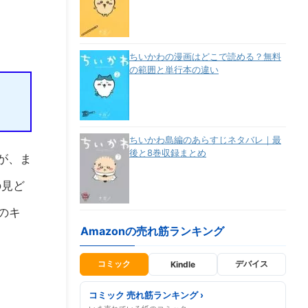
ちいかわの漫画はどこで読める？無料
の範囲と単行本の違い
ちいかわ島編のあらすじネタバレ｜最
後と8巻収録まとめ
が、ま
の見ど
のキ
Amazonの売れ筋ランキング
コミック
デバイス
Kindle
コミック 売れ筋ランキング ›