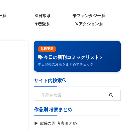
ー系
🌞日常系
🌍️ファンタジー系
❣️恋愛系
⚔️アクション系
毎日更新
📚 今日の新刊コミックリスト ›
本日発売の漫画をまとめてチェック
サイト内検索🔍️
作品別 考察まとめ
▶ 鬼滅の刃 考察まとめ