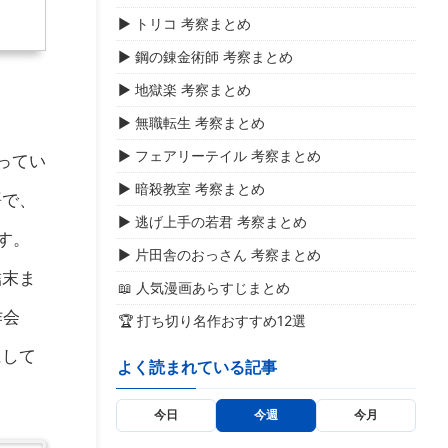
▶ トリコ 考察まとめ
▶ 鋼の錬金術師 考察まとめ
▶ 地獄楽 考察まとめ
▶ 無職転生 考察まとめ
▶ フェアリーテイル 考察まとめ
ってい
▶ 暗殺教室 考察まとめ
語で、
▶ 逃げ上手の若君 考察まとめ
す。
▶ 片田舎のおっさん 考察まとめ
結末ま
📖 人気漫画あらすじまとめ
作会
🏆 打ち切り名作おすすめ12選
にして
よく読まれている記事
今日
今週
今月