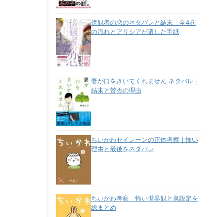
傍観者の恋のネタバレと結末｜全4巻
の流れとアリシアが遺した手紙
妻が口をきいてくれません ネタバレ｜
結末と賛否の理由
ちいかわセイレーンの正体考察｜怖い
理由と最後をネタバレ
ちいかわ考察｜怖い世界観と裏設定を
総まとめ