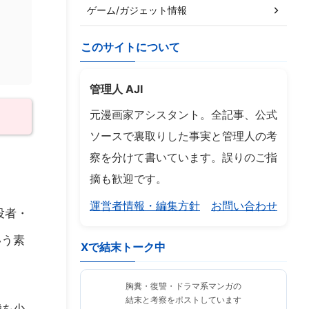
ゲーム/ガジェット情報
このサイトについて
管理人 AJI
元漫画家アシスタント。全記事、公式
ソースで裏取りした事実と管理人の考
察を分けて書いています。誤りのご指
摘も歓迎です。
運営者情報・編集方針
お問い合わせ
役者・
いう素
Xで結末トーク中
。
胸糞・復讐・ドラマ系マンガの
結末と考察をポストしています
舞
を少