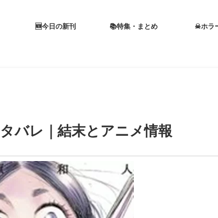
🆕今日の新刊
📚特集・まとめ
☠ホラ
ネタバレ｜結末とアニメ情報