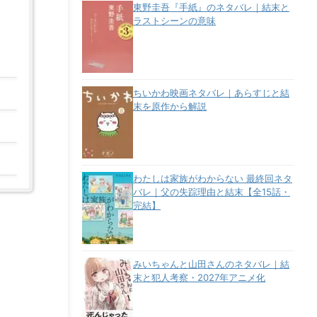
東野圭吾『手紙』のネタバレ｜結末と
ラストシーンの意味
ちいかわ映画ネタバレ｜あらすじと結
末を原作から解説
わたしは家族がわからない 最終回ネタ
バレ｜父の失踪理由と結末【全15話・
完結】
みいちゃんと山田さんのネタバレ｜結
末と犯人考察・2027年アニメ化