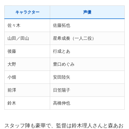
キャラクター
声優
佐々木
佐藤拓也
山田／田山
星希成奏（一人二役）
後藤
行成とあ
大野
豊口めぐみ
小畑
安田陸矢
前澤
日笠陽子
鈴木
高橋伸也
スタッフ陣も豪華で、監督は鈴木理人さんと森あお