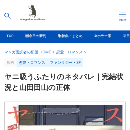
TOP
🆕今日の新刊
📚特集・まとめ
☠ホラー系
🌞
マンガ愛読者の部屋 HOME
>
恋愛・ロマンス
>
広告
恋愛・ロマンス
ファンタジー・SF
ヤニ吸うふたりのネタバレ｜完結状
況と山田田山の正体