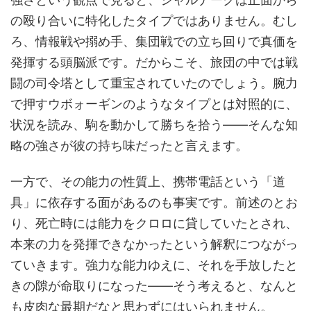
の殴り合いに特化したタイプではありません。むし
ろ、情報戦や搦め手、集団戦での立ち回りで真価を
発揮する頭脳派です。だからこそ、旅団の中では戦
闘の司令塔として重宝されていたのでしょう。腕力
で押すウボォーギンのようなタイプとは対照的に、
状況を読み、駒を動かして勝ちを拾う——そんな知
略の強さが彼の持ち味だったと言えます。
一方で、その能力の性質上、携帯電話という「道
具」に依存する面があるのも事実です。前述のとお
り、死亡時には能力をクロロに貸していたとされ、
本来の力を発揮できなかったという解釈につながっ
ていきます。強力な能力ゆえに、それを手放したと
きの隙が命取りになった——そう考えると、なんと
も皮肉な最期だなと思わずにはいられません。