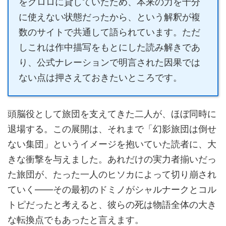
をクロロに貸していたため、本来の力を十分
に使えない状態だったから、という解釈が複
数のサイトで共通して語られています。ただ
しこれは作中描写をもとにした読み解きであ
り、公式ナレーションで明言された因果では
ない点は押さえておきたいところです。
頭脳役として旅団を支えてきた二人が、ほぼ同時に
退場する。この展開は、それまで「幻影旅団は倒せ
ない集団」というイメージを抱いていた読者に、大
きな衝撃を与えました。あれだけの実力者揃いだっ
た旅団が、たった一人のヒソカによって切り崩され
ていく——その最初のドミノがシャルナークとコル
トピだったと考えると、彼らの死は物語全体の大き
な転換点でもあったと言えます。