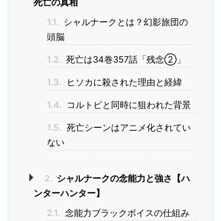
死亡の真相
1.1.
シャルナークとは？幻影旅団の
頭脳
1.2.
死亡は34巻357話「残念②」
1.3.
ヒソカに殺された理由と経緯
1.4.
コルトピと同時に狙われた背景
1.5.
死亡シーンはアニメ化されてい
ない
2.
シャルナークの念能力と強さ【ハ
ンターハンター】
2.1.
念能力ブラックボイスの仕組み