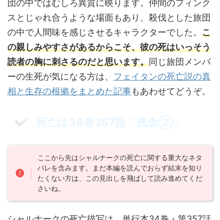
団の中ではむしろ異質に映ります。仲間のフィンク
スとじゃれ合うような場面もあり、殺伐とした旅団
の中で人間味を感じさせるキャラクターでした。
こ
の親しみやすさがあるからこそ、彼の死はいっそう
読者の胸に刺さるのだと思います。
同じ旅団メンバ
ーの生死が気になる方は、
フェイタンの死亡説の真
相と生存の根拠をまとめた記事
もあわせてどうぞ。
死亡は34巻357話「残念②」
ここから先はシャルナークの死亡に関する重大なネタ
バレを含みます。まだ本編を読んでおらず結末を知り
たくない方は、この見出しを飛ばして読み進めてくだ
さいね。
シャルナークの死亡描写は、単行本34巻・第357話