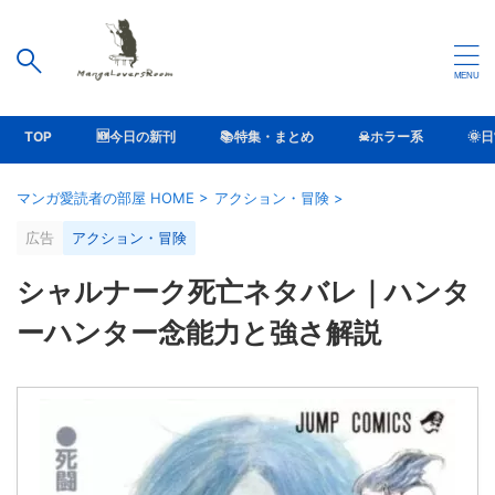
TOP
🆕今日の新刊
📚特集・まとめ
☠ホラー系
🌞
マンガ愛読者の部屋 HOME
>
アクション・冒険
>
広告
アクション・冒険
シャルナーク死亡ネタバレ｜ハンタ
ーハンター念能力と強さ解説