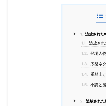
1.
追放された
1.1.
追放され
1.2.
登場人物
1.3.
序盤ネタ
1.4.
重騎士が
1.5.
小説と漫
2.
追放された