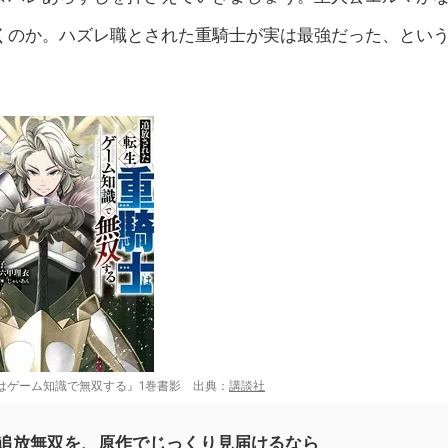
くのか。ハズレ職とされた重騎士が実は最強だった、とい
はゲーム知識で無双する』1巻書影 出典：
講談社
追放無双を、原作でじっくり見届けるなら