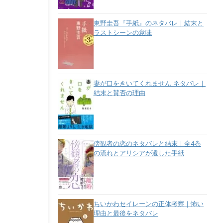
東野圭吾『手紙』のネタバレ｜結末と
ラストシーンの意味
妻が口をきいてくれません ネタバレ｜
結末と賛否の理由
傍観者の恋のネタバレと結末｜全4巻
の流れとアリシアが遺した手紙
ちいかわセイレーンの正体考察｜怖い
理由と最後をネタバレ