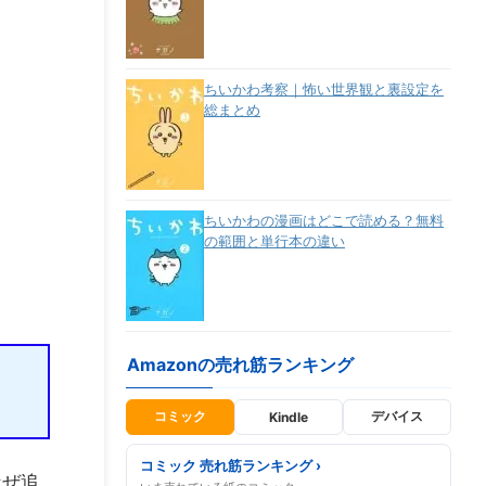
ちいかわ考察｜怖い世界観と裏設定を
総まとめ
ちいかわの漫画はどこで読める？無料
の範囲と単行本の違い
Amazonの売れ筋ランキング
コミック
デバイス
Kindle
コミック 売れ筋ランキング ›
なぜ追