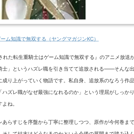
ーム知識で無双する（ヤングマガジンKC）
『追放された転生重騎士はゲーム知識で無双する』のアニメ放送
騎士」というハズレ職を引き当てて追放される——そんな
に成り上がっていく物語です。私自身、追放系のなろう作
「ハズレ職がなぜ最強になれるのか」という理屈がしっか
すよね。
レあらすじを序盤から丁寧に整理しつつ、原作が今何巻ま
、そして結末はどうなるのかという今後の展開まで踏み込