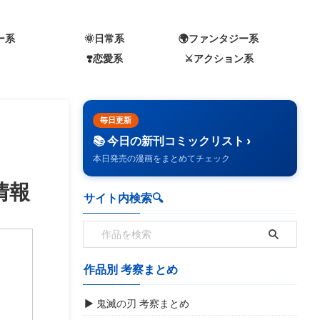
ー系
🌞日常系
🌍️ファンタジー系
❣️恋愛系
⚔️アクション系
毎日更新
📚 今日の新刊コミックリスト ›
本日発売の漫画をまとめてチェック
情報
サイト内検索🔍️
作品別 考察まとめ
▶ 鬼滅の刃 考察まとめ