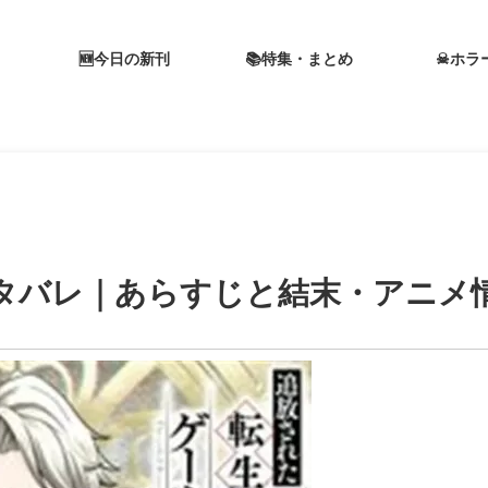
🆕今日の新刊
📚特集・まとめ
☠ホラ
タバレ｜あらすじと結末・アニメ