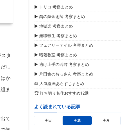
▶ トリコ 考察まとめ
▶ 鋼の錬金術師 考察まとめ
▶ 地獄楽 考察まとめ
▶ 無職転生 考察まとめ
▶ フェアリーテイル 考察まとめ
▶ 暗殺教室 考察まとめ
がスタ
▶ 逃げ上手の若君 考察まとめ
出だし
▶ 片田舎のおっさん 考察まとめ
品はか
📖 人気漫画あらすじまとめ
り組ま
🏆 打ち切り名作おすすめ12選
よく読まれている記事
で出て
今日
今週
今月
んで解