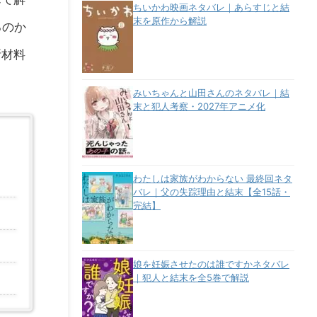
ちいかわ映画ネタバレ｜あらすじと結
末を原作から解説
るのか
断材料
みいちゃんと山田さんのネタバレ｜結
末と犯人考察・2027年アニメ化
わたしは家族がわからない 最終回ネタ
バレ｜父の失踪理由と結末【全15話・
完結】
娘を妊娠させたのは誰ですかネタバレ
｜犯人と結末を全5巻で解説