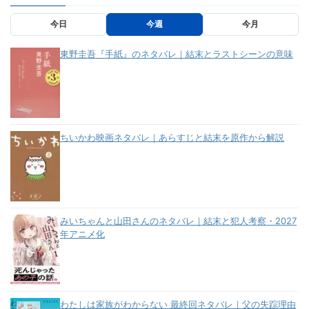
今日
今週
今月
東野圭吾『手紙』のネタバレ｜結末とラストシーンの意味
ちいかわ映画ネタバレ｜あらすじと結末を原作から解説
みいちゃんと山田さんのネタバレ｜結末と犯人考察・2027
年アニメ化
わたしは家族がわからない 最終回ネタバレ｜父の失踪理由