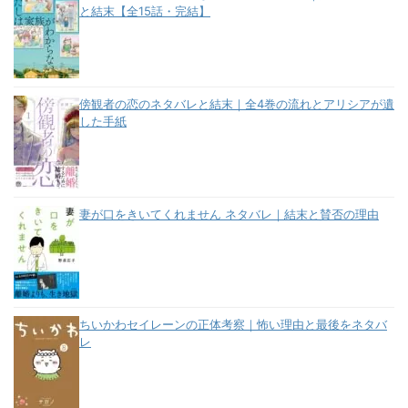
と結末【全15話・完結】
傍観者の恋のネタバレと結末｜全4巻の流れとアリシアが遺
した手紙
妻が口をきいてくれません ネタバレ｜結末と賛否の理由
ちいかわセイレーンの正体考察｜怖い理由と最後をネタバ
レ