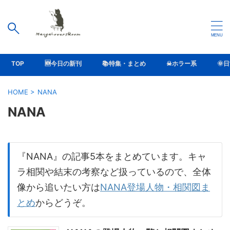
TOP
🆕今日の新刊
📚特集・まとめ
☠ホラー系
🌞
HOME
>
NANA
NANA
『NANA』の記事5本をまとめています。キャ
ラ相関や結末の考察など扱っているので、全体
像から追いたい方は
NANA登場人物・相関図ま
とめ
からどうぞ。