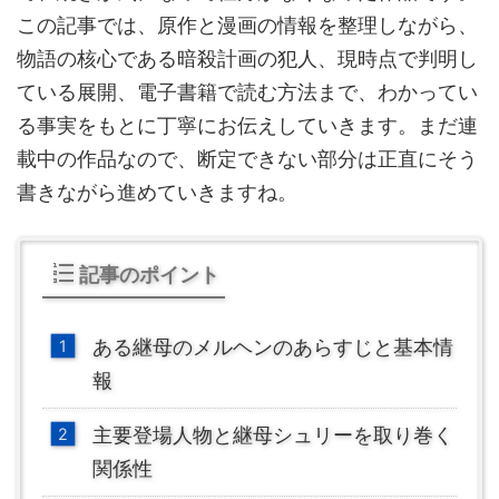
この記事では、原作と漫画の情報を整理しながら、
物語の核心である暗殺計画の犯人、現時点で判明し
ている展開、電子書籍で読む方法まで、わかってい
る事実をもとに丁寧にお伝えしていきます。まだ連
載中の作品なので、断定できない部分は正直にそう
書きながら進めていきますね。
記事のポイント
ある継母のメルヘンのあらすじと基本情
報
主要登場人物と継母シュリーを取り巻く
関係性