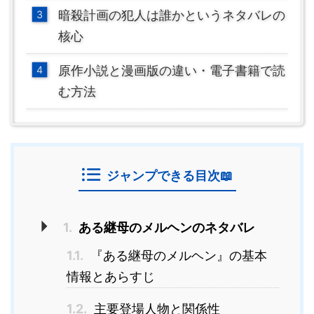
暗殺計画の犯人は誰かというネタバレの
核心
原作小説と漫画版の違い・電子書籍で読
む方法
ジャンプできる目次📖
1.
ある継母のメルヘンのネタバレ
1.1.
『ある継母のメルヘン』の基本
情報とあらすじ
1.2.
主要登場人物と関係性