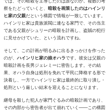
では、その暗殺を主導したのは誰なのか。複数の考
察をたどっていくと、
暗殺を画策したのはハインリ
ヒ家の父親
だという構図で情報が一致しています。
ハインリヒ家は貴族派閥に連なる家門で、その当主
である父親がシュリーの暗殺を計画し、盗賊の犯行
に見せかけていた、という流れですね。
そして、この計画が明るみに出るきっかけを作った
のが、
ハインリヒ家の娘オハラ
です。彼女は父親の
暗殺計画を長男ジェレミーに密告します。その結
果、オハラ自身は処刑を免れて平民に降格する形で
決着し、一方でハインリヒ家は最終的に取り潰し・
処刑という厳しい結末を迎えることになります。
継母を殺した犯人が家門ぐるみの暗殺計画であり、
その内部から密告者が出て崩れていく――この構図