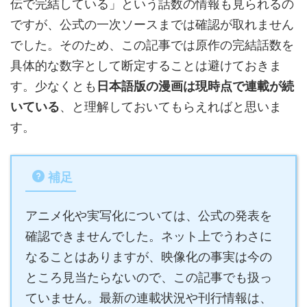
伝で完結している」という話数の情報も見られるの
ですが、公式の一次ソースまでは確認が取れません
でした。そのため、この記事では原作の完結話数を
具体的な数字として断定することは避けておきま
す。少なくとも
日本語版の漫画は現時点で連載が続
いている
、と理解しておいてもらえればと思いま
す。
補足
アニメ化や実写化については、公式の発表を
確認できませんでした。ネット上でうわさに
なることはありますが、映像化の事実は今の
ところ見当たらないので、この記事でも扱っ
ていません。最新の連載状況や刊行情報は、