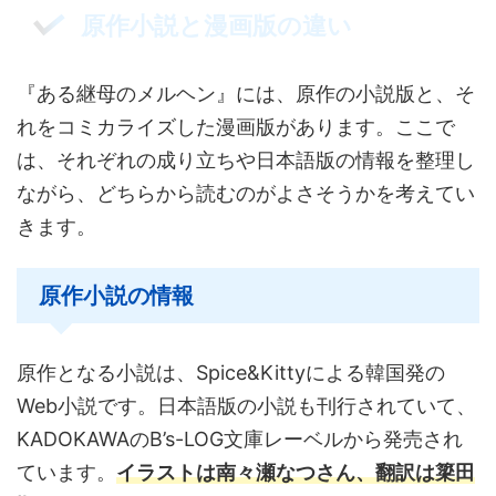
原作小説と漫画版の違い
『ある継母のメルヘン』には、原作の小説版と、そ
れをコミカライズした漫画版があります。ここで
は、それぞれの成り立ちや日本語版の情報を整理し
ながら、どちらから読むのがよさそうかを考えてい
きます。
原作小説の情報
原作となる小説は、Spice&Kittyによる韓国発の
Web小説です。日本語版の小説も刊行されていて、
KADOKAWAのB’s-LOG文庫レーベルから発売され
ています。
イラストは南々瀬なつさん、翻訳は簗田