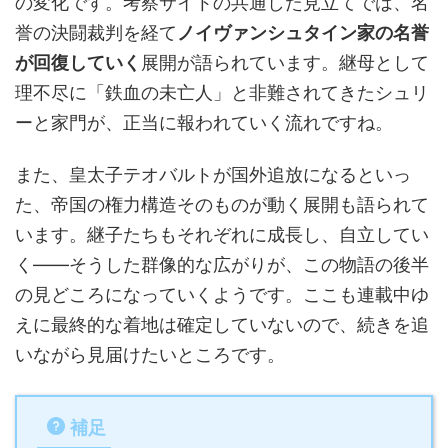
の変化です。考察サイトの共通した見立てでは、名
誉の決闘裁判を経て
ノイヴァンシュタイン家の名誉
が回復していく
展開が語られています。継母として
理不尽に「鉄血の未亡人」と非難されてきたシュリ
ーと家門が、正当に報われていく流れですね。
また、皇太子テオバルトが国外追放になるといっ
た、帝国の権力構造そのものが動く展開も語られて
います。継子たちもそれぞれに成長し、自立してい
く――そうした群像的な広がりが、この物語の後半
の見どころになっていくようです。ここも連載中ゆ
えに最終的な着地は確定していないので、続きを追
いながら見届けたいところです。
補足