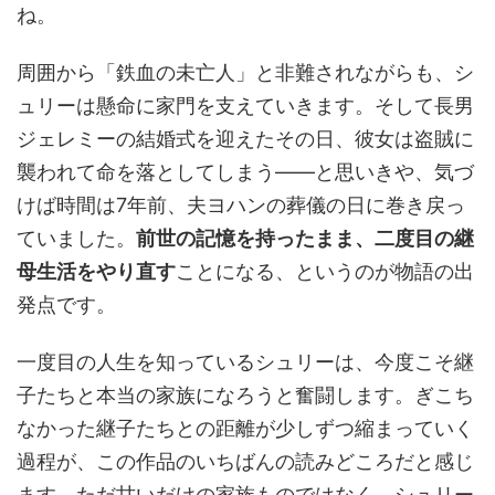
ね。
周囲から「鉄血の未亡人」と非難されながらも、シ
ュリーは懸命に家門を支えていきます。そして長男
ジェレミーの結婚式を迎えたその日、彼女は盗賊に
襲われて命を落としてしまう――と思いきや、気づ
けば時間は7年前、夫ヨハンの葬儀の日に巻き戻っ
ていました。
前世の記憶を持ったまま、二度目の継
母生活をやり直す
ことになる、というのが物語の出
発点です。
一度目の人生を知っているシュリーは、今度こそ継
子たちと本当の家族になろうと奮闘します。ぎこち
なかった継子たちとの距離が少しずつ縮まっていく
過程が、この作品のいちばんの読みどころだと感じ
ます。ただ甘いだけの家族ものではなく、シュリー