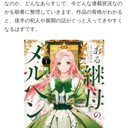
なのか、どんなあらすじで、今どんな連載状況なの
かを順番に整理していきます。作品の骨格がわかる
と、後半の犯人や展開の話がぐっと入ってきやすく
なるはずです。