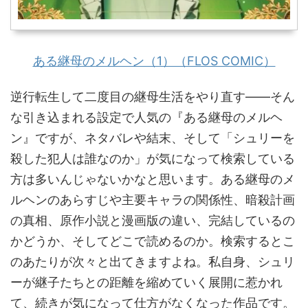
ある継母のメルヘン（1）（FLOS COMIC）
逆行転生して二度目の継母生活をやり直す――そん
な引き込まれる設定で人気の『ある継母のメルヘ
ン』ですが、ネタバレや結末、そして「シュリーを
殺した犯人は誰なのか」が気になって検索している
方は多いんじゃないかなと思います。ある継母のメ
ルヘンのあらすじや主要キャラの関係性、暗殺計画
の真相、原作小説と漫画版の違い、完結しているの
かどうか、そしてどこで読めるのか。検索するとこ
のあたりが次々と出てきますよね。私自身、シュリ
ーが継子たちとの距離を縮めていく展開に惹かれ
て、続きが気になって仕方がなくなった作品です。