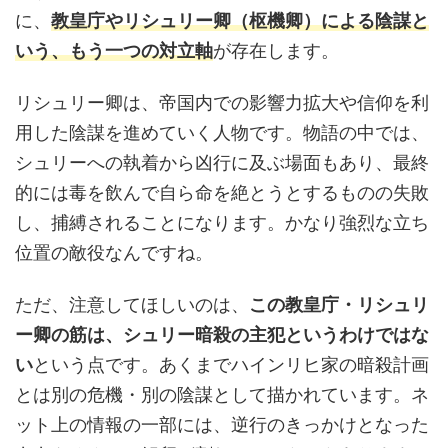
に、
教皇庁やリシュリー卿（枢機卿）による陰謀と
いう、もう一つの対立軸
が存在します。
リシュリー卿は、帝国内での影響力拡大や信仰を利
用した陰謀を進めていく人物です。物語の中では、
シュリーへの執着から凶行に及ぶ場面もあり、最終
的には毒を飲んで自ら命を絶とうとするものの失敗
し、捕縛されることになります。かなり強烈な立ち
位置の敵役なんですね。
ただ、注意してほしいのは、
この教皇庁・リシュリ
ー卿の筋は、シュリー暗殺の主犯というわけではな
い
という点です。あくまでハインリヒ家の暗殺計画
とは別の危機・別の陰謀として描かれています。ネ
ット上の情報の一部には、逆行のきっかけとなった