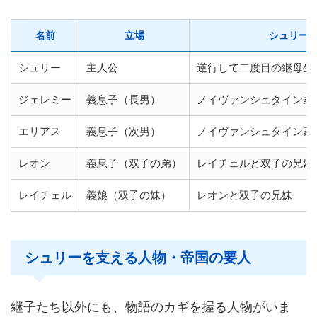
名前
立場
シュリー
シュリー
主人公
逆行して二度目の継母生
ジェレミー
義息子（長男）
ノイヴァンシュタイン家
エリアス
義息子（次男）
ノイヴァンシュタイン家
レオン
義息子（双子の弟）
レイチェルと双子の兄妹
レイチェル
義娘（双子の妹）
レオンと双子の兄妹
シュリーを支える人物・帝国の要人
継子たち以外にも、物語のカギを握る人物がいま