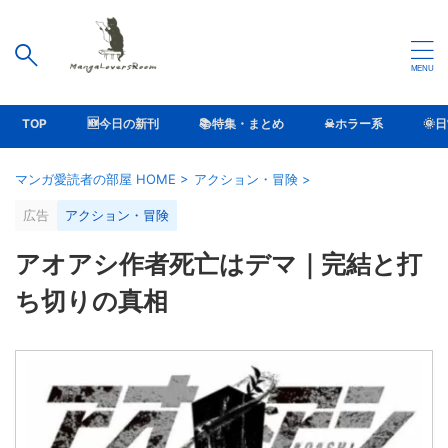
TOP
🆕今日の新刊
📚特集・まとめ
☠ホラー系
🌞
マンガ愛読者の部屋 HOME
>
アクション・冒険
>
広告
アクション・冒険
アオアシ作者死亡はデマ｜完結と打
ち切りの真相