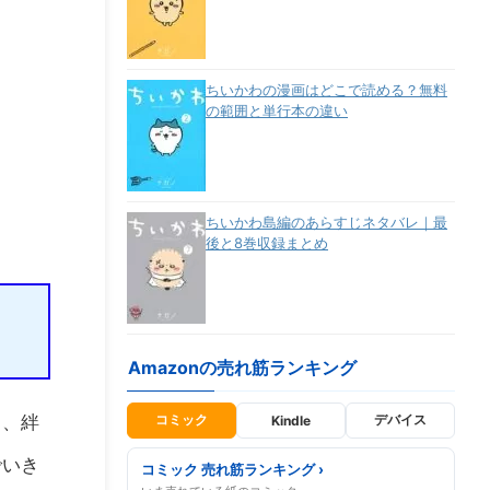
ちいかわの漫画はどこで読める？無料
の範囲と単行本の違い
ちいかわ島編のあらすじネタバレ｜最
後と8巻収録まとめ
Amazonの売れ筋ランキング
ら、絆
コミック
デバイス
Kindle
でいき
コミック 売れ筋ランキング ›