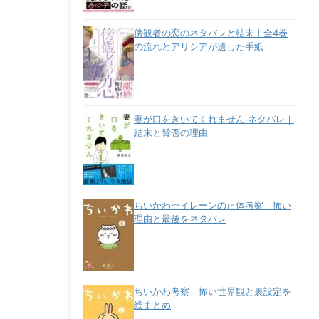
傍観者の恋のネタバレと結末｜全4巻
の流れとアリシアが遺した手紙
妻が口をきいてくれません ネタバレ｜
結末と賛否の理由
ちいかわセイレーンの正体考察｜怖い
理由と最後をネタバレ
ちいかわ考察｜怖い世界観と裏設定を
総まとめ