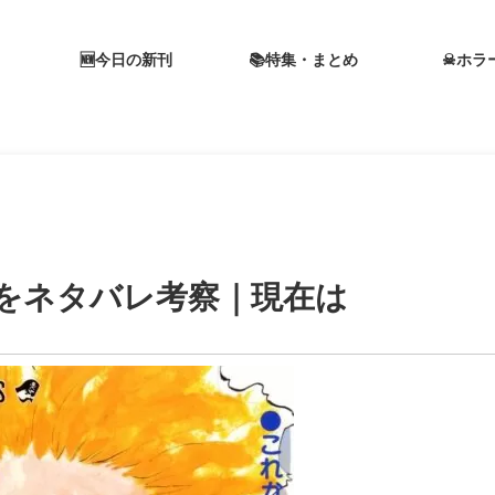
🆕今日の新刊
📚特集・まとめ
☠ホラ
をネタバレ考察｜現在は