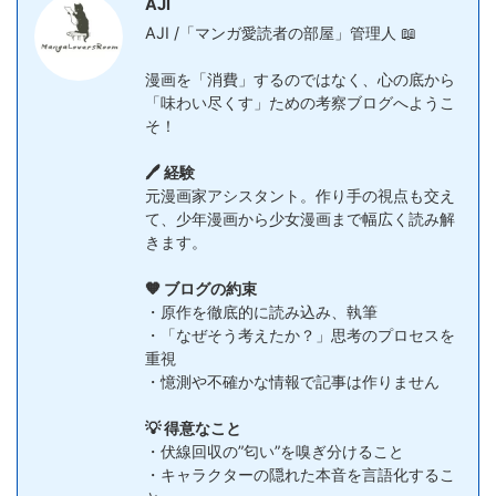
AJI
AJI /「マンガ愛読者の部屋」管理人 📖
漫画を「消費」するのではなく、心の底から
「味わい尽くす」ための考察ブログへようこ
そ！
🖊️ 経験
元漫画家アシスタント。作り手の視点も交え
て、少年漫画から少女漫画まで幅広く読み解
きます。
🧡 ブログの約束
・原作を徹底的に読み込み、執筆
・「なぜそう考えたか？」思考のプロセスを
重視
・憶測や不確かな情報で記事は作りません
💡 得意なこと
・伏線回収の”匂い”を嗅ぎ分けること
・キャラクターの隠れた本音を言語化するこ