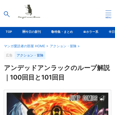
TOP
🆕今日の新刊
📚特集・まとめ
☠ホラー系
🌞
マンガ愛読者の部屋 HOME
>
アクション・冒険
>
広告
アクション・冒険
アンデッドアンラックのループ解説
｜100回目と101回目