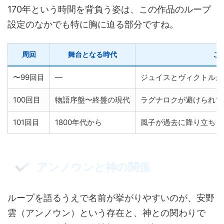
170年という時間を背負う姿は、この作品のループ
設定のなかでも特に胸に迫る部分ですね。
周回
舞台となる時代
こ
〜99回目
—
ジュイスとヴィクトルが
100回目
物語序盤〜終盤の現代
ラグナロクが避けられず
101回目
1800年代から
風子が過去に降り立ち、
アンノウンと神の関係
ループを語るうえで名前が挙がりやすいのが、安野
雲（アンノウン）という存在と、神との関わりで