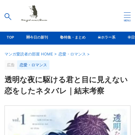
TOP
🆕今日の新刊
📚特集・まとめ
☠ホラー系
🌞
マンガ愛読者の部屋 HOME
>
恋愛・ロマンス
>
広告
恋愛・ロマンス
透明な夜に駆ける君と目に見えない
恋をしたネタバレ｜結末考察