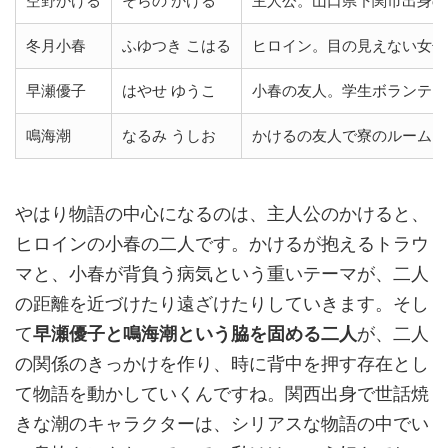
空野かける
そらの かける
主人公。山口県下関市出身の
冬月小春
ふゆつき こはる
ヒロイン。目の見えない女子
早瀬優子
はやせ ゆうこ
小春の友人。学生ボランティ
鳴海潮
なるみ うしお
かけるの友人で寮のルームメ
やはり物語の中心になるのは、主人公のかけると、
ヒロインの小春の二人です。かけるが抱えるトラウ
マと、小春が背負う病気という重いテーマが、二人
の距離を近づけたり遠ざけたりしていきます。そし
て
早瀬優子と鳴海潮という脇を固める二人
が、二人
の関係のきっかけを作り、時に背中を押す存在とし
て物語を動かしていくんですね。関西出身で世話焼
きな潮のキャラクターは、シリアスな物語の中でい