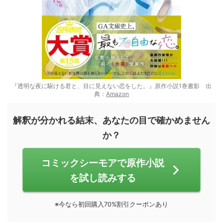
『透明な夜に駆ける君と、目に見えない恋をした。』原作小説1巻書影 出
典：
Amazon
解釈が分かれる結末、あなたの目で確かめません
か？
コミックシーモアで原作小説
を試し読みする
※今なら初回購入70%割引クーポンあり