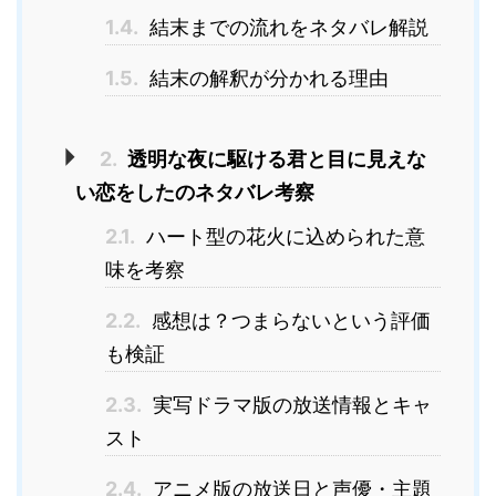
1.4.
結末までの流れをネタバレ解説
1.5.
結末の解釈が分かれる理由
2.
透明な夜に駆ける君と目に見えな
い恋をしたのネタバレ考察
2.1.
ハート型の花火に込められた意
味を考察
2.2.
感想は？つまらないという評価
も検証
2.3.
実写ドラマ版の放送情報とキャ
スト
2.4.
アニメ版の放送日と声優・主題