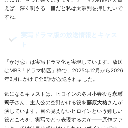
えば、深く刺さる一冊だと私は太鼓判を押したいで
すね。
実写ドラマ版の放送情報とキャス
ト
「かけ恋」は実写ドラマ化も実現しています。放送
はMBS「ドラマ特区」枠で、2025年12月から2026
年2月にかけて全8話が放送されました。
気になるキャストは、ヒロインの冬月小春役を
永瀬
莉子
さん、主人公の空野かける役を
藤原大祐
さんが
演じています。目の見えないヒロインという難しい
役どころを、実写でどう表現するのか——原作ファ