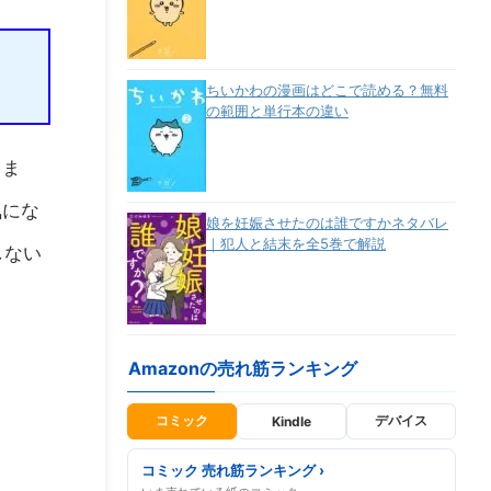
ちいかわの漫画はどこで読める？無料
の範囲と単行本の違い
きま
気にな
娘を妊娠させたのは誰ですかネタバレ
｜犯人と結末を全5巻で解説
しない
Amazonの売れ筋ランキング
コミック
デバイス
Kindle
コミック 売れ筋ランキング ›