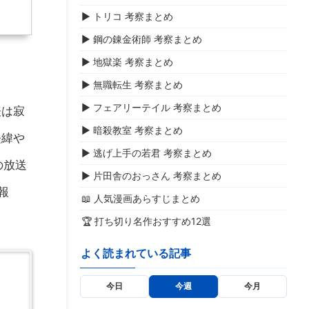
▶ トリコ 考察まとめ
▶ 鋼の錬金術師 考察まとめ
▶ 地獄楽 考察まとめ
▶ 無職転生 考察まとめ
▶ フェアリーテイル 考察まとめ
表は寂
▶ 暗殺教室 考察まとめ
経緯や
▶ 逃げ上手の若君 考察まとめ
の放送
▶ 片田舎のおっさん 考察まとめ
報
📖 人気漫画あらすじまとめ
🏆 打ち切り名作おすすめ12選
よく読まれている記事
今日
今週
今月