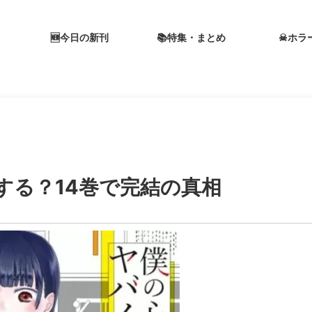
🆕今日の新刊
📚特集・まとめ
☠ホラ
する？14巻で完結の真相