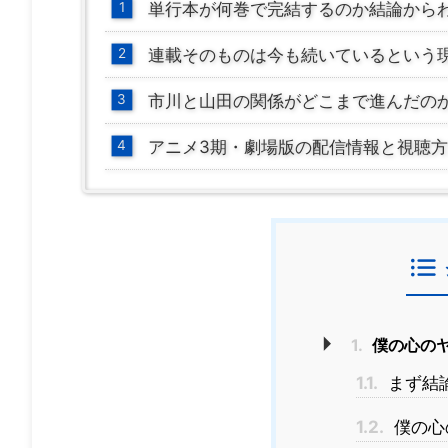
単行本が何巻で完結するのか結論から
連載そのものは今も続いているという
市川と山田の関係がどこまで進んだの
アニメ3期・劇場版の配信情報と視聴
1.
僕の心の
1.1.
まず結論
1.2.
僕の心