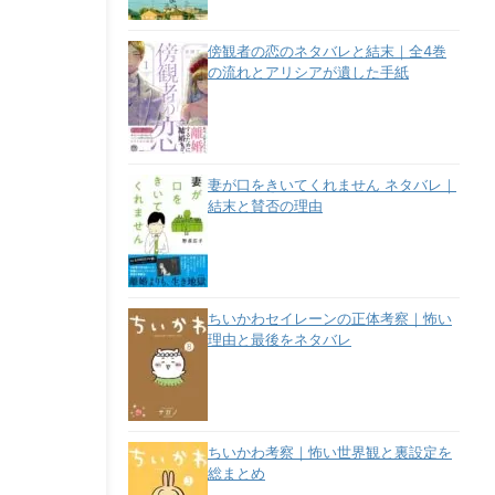
傍観者の恋のネタバレと結末｜全4巻
の流れとアリシアが遺した手紙
妻が口をきいてくれません ネタバレ｜
結末と賛否の理由
ちいかわセイレーンの正体考察｜怖い
理由と最後をネタバレ
ちいかわ考察｜怖い世界観と裏設定を
総まとめ