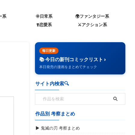
ー系
🌞日常系
🌍️ファンタジー系
❣️恋愛系
⚔️アクション系
毎日更新
📚 今日の新刊コミックリスト ›
本日発売の漫画をまとめてチェック
サイト内検索🔍️
作品別 考察まとめ
▶ 鬼滅の刃 考察まとめ