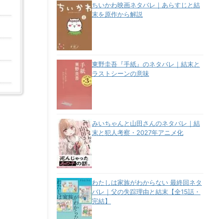
ちいかわ映画ネタバレ｜あらすじと結
末を原作から解説
東野圭吾『手紙』のネタバレ｜結末と
ラストシーンの意味
みいちゃんと山田さんのネタバレ｜結
末と犯人考察・2027年アニメ化
わたしは家族がわからない 最終回ネタ
バレ｜父の失踪理由と結末【全15話・
完結】